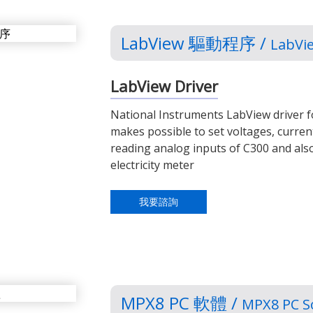
LabView 驅動程序 /
LabVi
LabView Driver
National Instruments LabView driver fo
makes possible to set voltages, curren
reading analog inputs of C300 and als
electricity meter
我要諮詢
MPX8 PC 軟體 /
MPX8 PC S