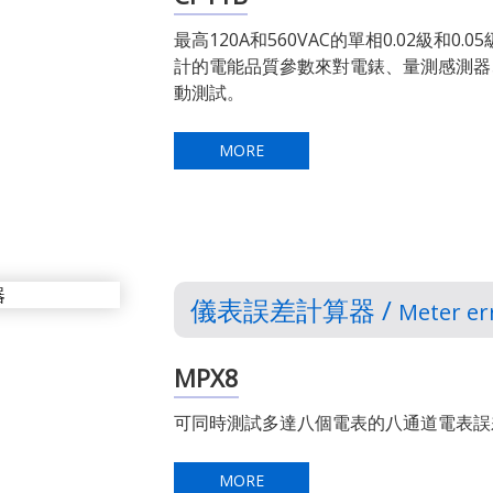
最高120A和560VAC的單相0.02級和
計的電能品質參數來對電錶、量測感測器
動測試。
MORE
儀表誤差計算器 /
Meter err
MPX8
可同時測試多達八個電表的八通道電表誤差
MORE