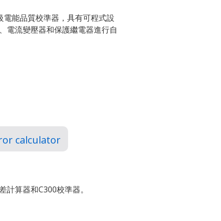
0.05級電能品質校準器，具有可程式設
、電流變壓器和保護繼電器進行自
or calculator
計算器和C300校準器。