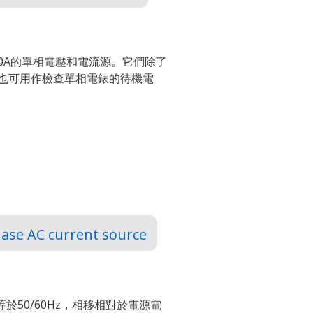
00A的單相電壓和電流源。它們除了
，也可用作檢查單相電錶的待機電
hase AC current source
等於50/60Hz，相移相對於電源電