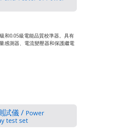
.02級和0.05級電能品質校準器。具有
量感測器、電流變壓器和保護繼電
試儀 /
Power
y test set