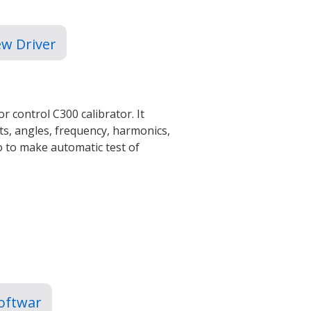
ew Driver
r control C300 calibrator. It
ts, angles, frequency, harmonics,
o to make automatic test of
oftwar