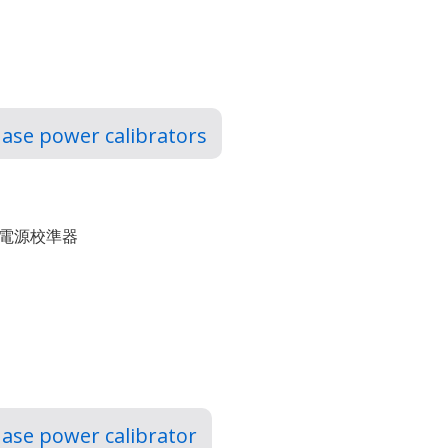
hase power calibrators
電源校準器
hase power calibrator