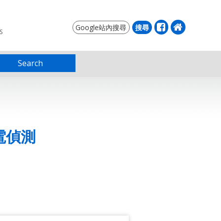
S
Search
放電偵測