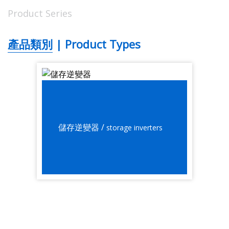
Product Series
產品類別 | Product Types
儲存逆變器 /
storage inverters