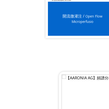
開流微灌注 /
Open Flow
Microperfusio