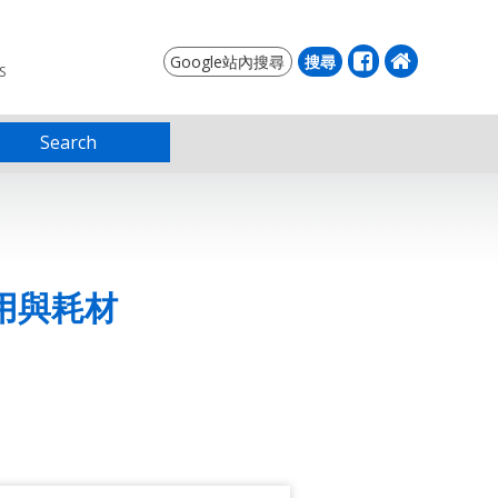
S
Search
用與耗材