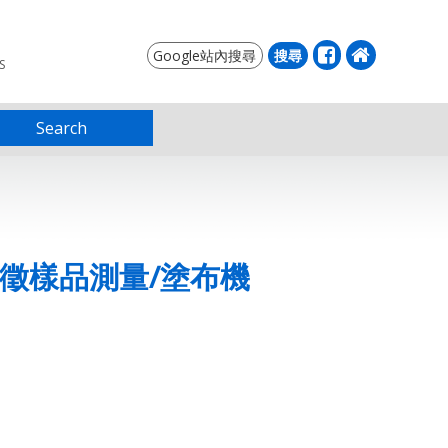
S
Search
h】表徵樣品測量/塗布機