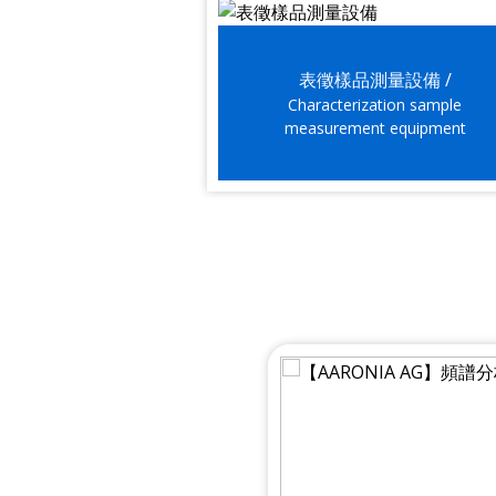
表徵樣品測量設備 /
Characterization sample
measurement equipment