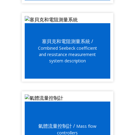
塞貝克和電阻測量系統 /
Combined Seebeck coefficient
and resistance measurement
system description
氣體流量控制計 /
Mass flow
controllers