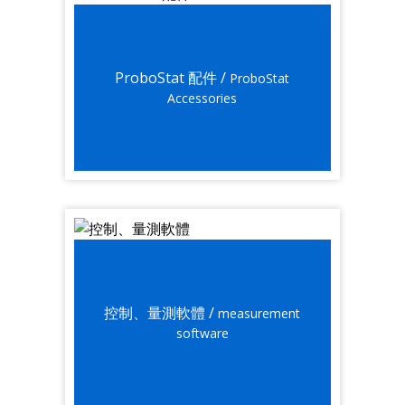
ProboStat 配件 /
ProboStat
Accessories
控制、量測軟體 /
measurement
software