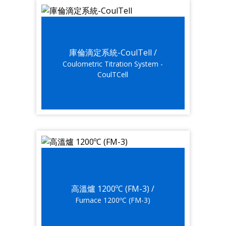
庫倫滴定系統-CoulTell /
Coulometric Titration System -
CoulTCell
高溫爐 1200ºC (FM-3) /
Furnace 1200ºC (FM-3)