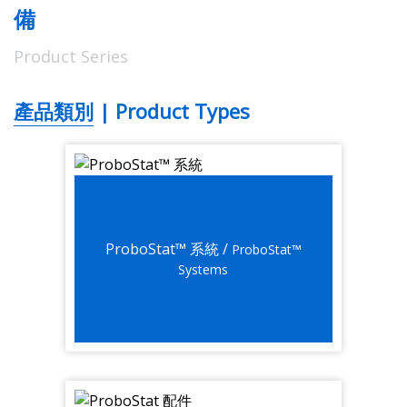
備
Product Series
產品類別 | Product Types
ProboStat™ 系統 /
ProboStat™
Systems