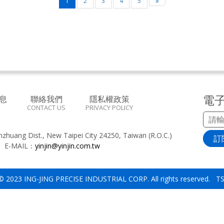
1
2
3
4
5
電
息
聯絡我們
隱私權政策
CONTACT US
PRIVACY POLICY
inzhuang Dist., New Taipei City 24250, Taiwan (R.O.C.)
訂
8
E-MAIL：
yinjin@yinjin.com.tw
 © 2023 ING-JING PRECISE INDUSTRIAL CORP. All rights reserved. 