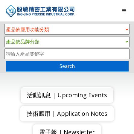
Search
活動訊息 | Upcoming Events
技術應用 | Application Notes
電子報 | Newsletter