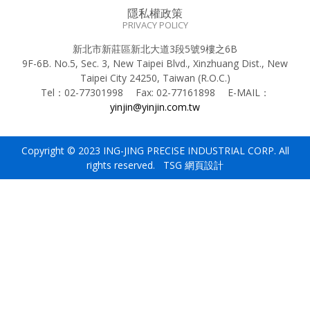
隱私權政策
PRIVACY POLICY
新北市新莊區新北大道3段5號9樓之6B
9F-6B. No.5, Sec. 3, New Taipei Blvd., Xinzhuang Dist., New
Taipei City 24250, Taiwan (R.O.C.)
Tel：
02-77301998
Fax:
02-77161898
E-MAIL：
yinjin@yinjin.com.tw
Copyright © 2023 ING-JING PRECISE INDUSTRIAL CORP. All
rights reserved. TSG
網頁設計