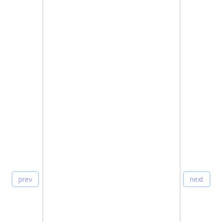
prev
next