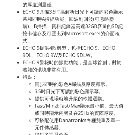
的厚度測量儀。
ECHO 9具備3.5吋高解析日光下可讀的彩色顯示
幕和即時A掃描功能、回波到回波(可忽略塗
層)、B掃描、資料記錄器高達32GB容量的SD記
憶卡儲存及可匯出到Microsoft excel的介面程
式。
ECHO 9提供4款機型，包括ECHO 9、ECHO
9DL、ECHO 9W及ECHO 9DLW。
ECHO 9警報時的振動功能，是全球首創，對於
嘈雜的環境非常有用。
特點：
同步即時的彩色A掃描及厚度顯示。
3.5吋日光下可讀的彩色顯示幕。
提供可現場就地升級的軟體選購。
Fast/Min及Fast/Max顯示最小值、最大值
或同時顯示兩者及在25Hz的實際厚度。
可搭配使用Danatronics各種雙重及單一
元件傳感器。
提供多語系介面。