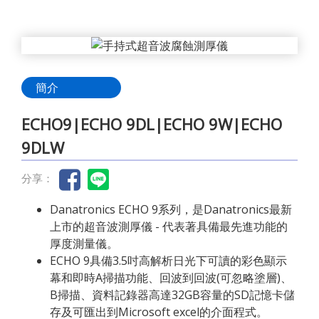
簡介
ECHO9|ECHO 9DL|ECHO 9W|ECHO
9DLW
分享：
Danatronics ECHO 9系列，是Danatronics最新
上市的超音波測厚儀 - 代表著具備最先進功能的
厚度測量儀。
ECHO 9具備3.5吋高解析日光下可讀的彩色顯示
幕和即時A掃描功能、回波到回波(可忽略塗層)、
B掃描、資料記錄器高達32GB容量的SD記憶卡儲
存及可匯出到Microsoft excel的介面程式。