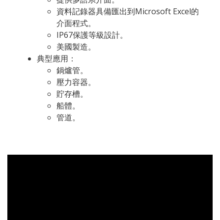
資料記錄器具備匯出到Microsoft Excel的
介面程式。
IP67保護等級設計。
美國製造。
典型應用：
鍋爐管。
壓力容器。
貯存槽。
船體。
管道。