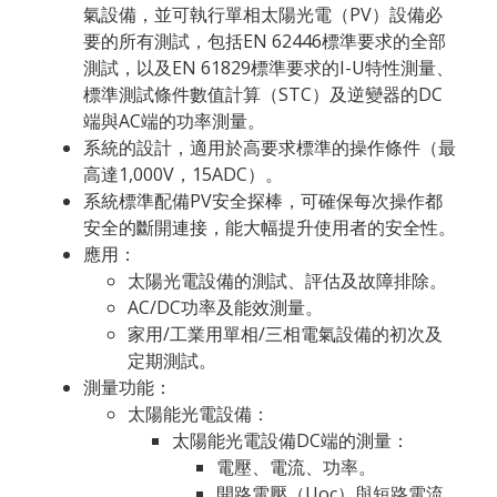
氣設備，並可執行單相太陽光電（PV）設備必
要的所有測試，包括EN 62446標準要求的全部
測試，以及EN 61829標準要求的I-U特性測量、
標準測試條件數值計算（STC）及逆變器的DC
端與AC端的功率測量。
系統的設計，適用於高要求標準的操作條件（最
高達1,000V，15ADC）。
系統標準配備PV安全探棒，可確保每次操作都
安全的斷開連接，能大幅提升使用者的安全性。
應用：
太陽光電設備的測試、評估及故障排除。
AC/DC功率及能效測量。
家用/工業用單相/三相電氣設備的初次及
定期測試。
測量功能：
太陽能光電設備：
太陽能光電設備DC端的測量：
電壓、電流、功率。
開路電壓（Uoc）與短路電流