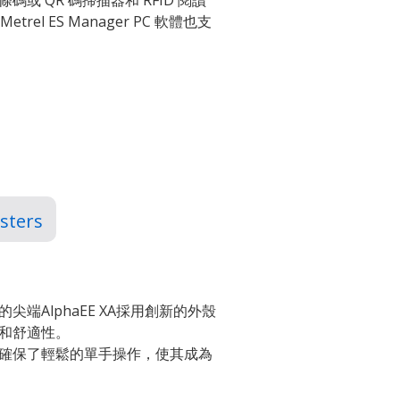
 QR 碼掃描器和 RFID 閱讀
el ES Manager PC 軟體也支
sters
新的尖端AlphaEE XA採用創新的外殼
和舒適性。
確保了輕鬆的單手操作，使其成為