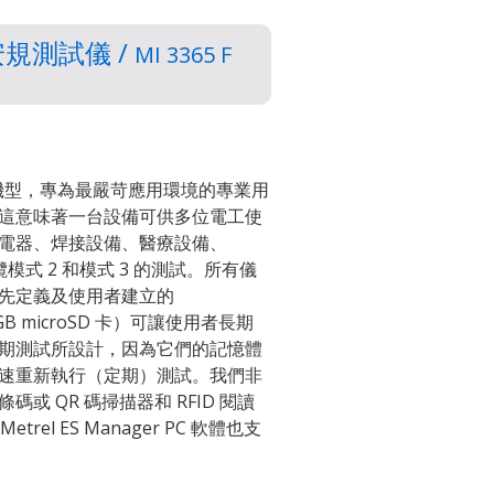
XD安規測試儀 /
MI 3365 F
4 種機型，專為最嚴苛應用環境的專業用
這意味著一台設備可供多位電工使
電器、焊接設備、醫療設備、
纜模式 2 和模式 3 的測試。所有儀
先定義及使用者建立的
GB microSD 卡）可讓使用者長期
期測試所設計，因為它們的記憶體
速重新執行（定期）測試。我們非
 QR 碼掃描器和 RFID 閱讀
el ES Manager PC 軟體也支