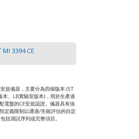
/
MI 3394 CE
一款可攜式安規儀器，主要分為四個版本 (ST
版本、LB實驗室版本)，用於生產過
配電盤的CE安規認證。儀器具有強
預定義限制以通過/失敗評估的自定
，包括測試序列或完整項目。