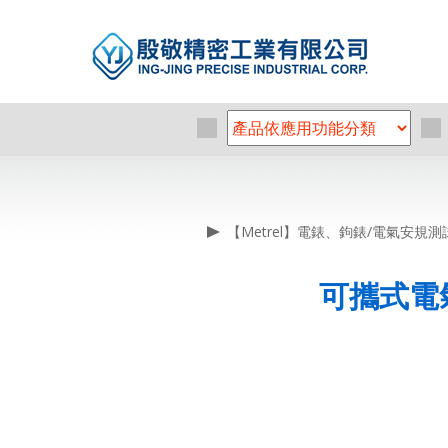
【Metrel】電錶、鉤錶/電氣安規測
可攜式電