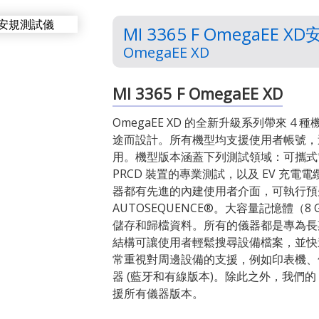
MI 3365 F OmegaEE 
OmegaEE XD
MI 3365 F OmegaEE XD
OmegaEE XD 的全新升級系列帶來 
途而設計。所有機型均支援使用者帳號，
用。機型版本涵蓋下列測試領域：可攜式
PRCD 裝置的專業測試，以及 EV 充電電
器都有先進的內建使用者介面，可執行預
AUTOSEQUENCE®。大容量記憶體（8 
儲存和歸檔資料。所有的儀器都是專為長
結構可讓使用者輕鬆搜尋設備檔案，並快
常重視對周邊設備的支援，例如印表機、條碼或
器 (藍牙和有線版本)。除此之外，我們的 Metr
援所有儀器版本。