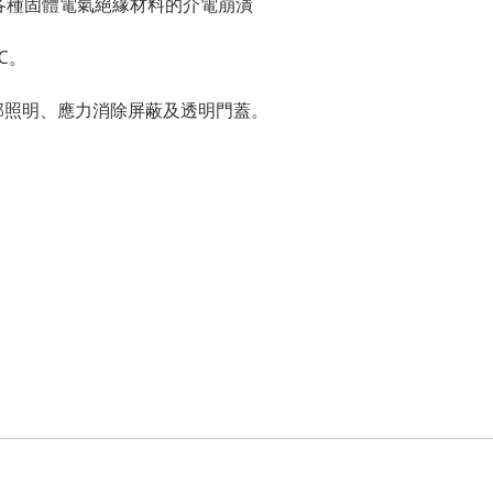
各種固體電氣絕緣材料的介電崩潰
C。
內部照明、應力消除屏蔽及透明門蓋。