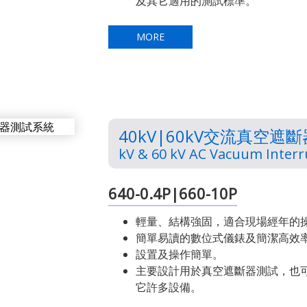
及其它適用的測試標準。
MORE
40kV|60kV交流真空遮
kV & 60 kV AC Vacuum Interr
640-0.4P|660-10P
輕量、結構強固，適合現場經年的
簡單易讀的數位式儀錶及簡潔高效
設置及操作簡單。
主要設計用於真空遮斷器測試，也
它許多設備。