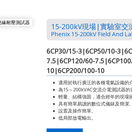
15-200kV現場|實驗室
Phenix 15-200kV Field And Lab
6CP30/15-3|6CP50/10-3|6C
7.5|6CP120/60-7.5|6CP100
10|6CP200/100-10
適用於執行廣泛的各種電氣設備的
為15～200kVAC交流介電測試器
輕量、結構強固，適合經年的現場
具有簡單易讀的數位式儀錶及簡潔
設置及操作簡單。
低局部放電輸出。