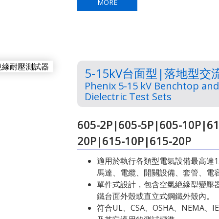
MORE
5-15kV台面型|落地型交
Phenix 5-15 kV Benchtop and
Dielectric Test Sets
605-2P|605-5P|605-10P|61
20P|615-10P|615-20P
適用於執行各類型電氣設備最高達1
馬達、電纜、開關設備、套管、電
單件式設計，包含空氣絶緣型變壓
鐵台面外殼或直立式鋼鐵外殼內。
符合UL、CSA、OSHA、NEMA、IEC