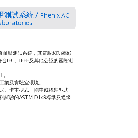
測試系統 /
Phenix AC
Laboratories
絶緣耐壓測試系統，其電壓和功率額
IEC、IEEE及其他公認的國際測
以上。
工業及實驗室環境。
式、卡車型式、拖車或撬裝型式。
試驗的ASTM D149標準及絕緣