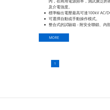
內，在商用電源頻率，測試廣泛的
及介電強度。
標準輸出電壓最高可達100kV AC/D
可選擇自動或手動操作模式。
整合式的試驗箱 - 附安全聯鎖、
MORE
1