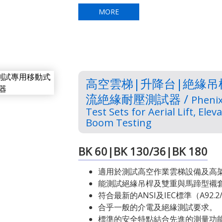
MORE
高空雲梯|升降台|絶緣
流絶緣耐壓測試器 /
Phenix
Test Sets for Aerial Lift, Ele
Boom Testing
BK 60|BK 130/36|BK 180
適用於測試高空作業雲梯設備及高
能測試絕緣吊桿及雙重與馬蹄型襯套（
符合最新的ANSI及IEC標準（A92.2/
合乎一般的介電及絕緣測試要求。
標準的安全特點結合先進的測量功