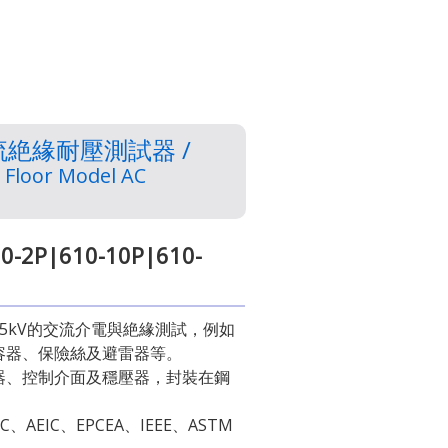
流絶緣耐壓測試器 /
 Floor Model AC
0-2P|610-10P|610-
5kV的交流介電與絶緣測試，例如
容器、保險絲及避雷器等。
器、控制介面及穩壓器，封裝在鋼
、AEIC、EPCEA、IEEE、ASTM