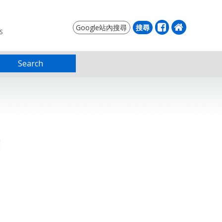
S
Search
列