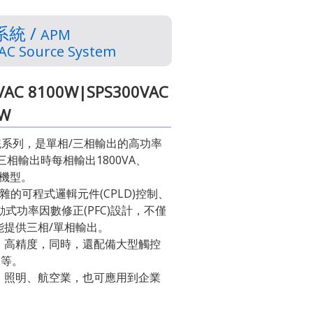
統 /
APM
AC Source System
VAC 8100W|SPS300VAC
0W
源系統系列，是單相/三相輸出的高功率
相輸出時每相輸出1800VA、
幾款機型。
雜的可程式邏輯元件(CPLD)控制、
動式功率因數修正(PFC)設計，不僅
能提供三相/單相輸出。
、高精度，同時，還配備大型觸控
…等。
、照明、航空業，也可應用到企業