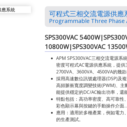
可程式三相交流電源供應系
Programmable Three Phase 
SPS300VAC 5400W|SPS300
10800W|SPS300VAC 1350
APM SPS300VAC三相交流電
密度可程式AC電源供應系統，提供三
2700VA、3600VA、4500VA的
採用高速數位訊號處理器(DSP)及複
高頻脈衝寬度調變技術(PWM)、主
能提供穩定的DC/AC輸出功率，還
特點包括：高功率密度、高可靠性
彩色顯示幕與按鍵的手動操作介面
應用：適用於多種產業，例如電力
的生產測試。