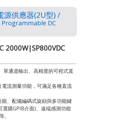
供應器(2U型) /
) Programmable DC
C 2000W|SP800VDC
關模式、單通道輸出、高精度的可程式直
。
及電流測量功能，可滿足各種直流
性能、配備編碼式旋鈕與多功能鍵
介面(可選購GPIB介面)、遠端感測功能
…等。