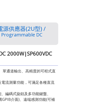
供應器(2U型) /
) Programmable DC
DC 2000W|SP600VDC
關模式、單通道輸出、高精度的可程式直
。
及電流測量功能，可滿足各種直流
能、編碼式旋鈕及多功能鍵盤、
(可選購GPIB介面)、遠端感測功能(可補