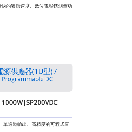
超快的響應速度、數位電壓錶測量功
供應器(1U型) /
) Programmable DC
 1000W|SP200VDC
關模式、單通道輸出、高精度的可程式直
。