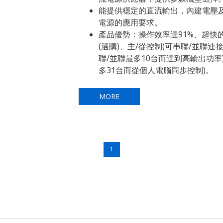
能提供穩定的直流輸出，內建電壓
電源的應用要求。
產品優勢：操作效率達91%、超快
(選購)、主/從控制(可串聯/並聯連
聯/並聯最多10台而達到高輸出功率)
多31台而從個人電腦同步控制)。
MORE
1