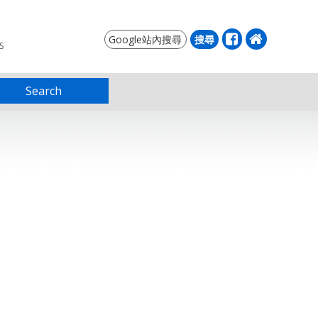
S
Search