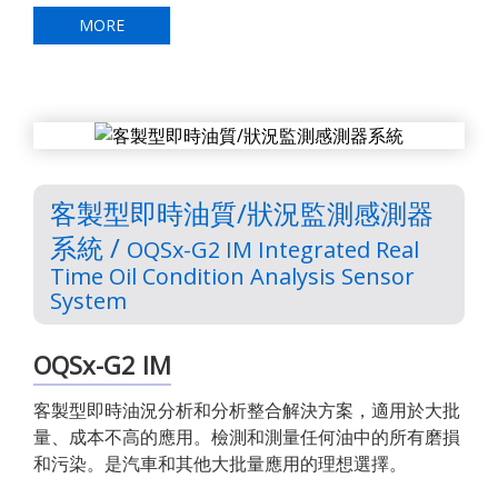
MORE
客製型即時油質/狀況監測感測器
系統 /
OQSx-G2 IM Integrated Real
Time Oil Condition Analysis Sensor
System
OQSx-G2 IM
客製型即時油況分析和分析整合解決方案，適用於大批
量、成本不高的應用。檢測和測量任何油中的所有磨損
和污染。是汽車和其他大批量應用的理想選擇。