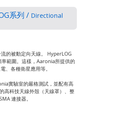
OG系列 /
Directional
了一流的被動定向天線。 HyperLOG
極寬頻率範圍。這樣，Aaronia所提供的
無線電、各種衛星應用等。
ronia實驗室的嚴格測試，並配有高
的高科技天線外殼（天線罩）、整
MA 連接器。