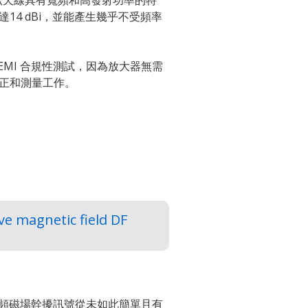
脊喇叭天線具有寬頻和高發射功率的特
14 dBi，並能產生幾乎不受頻率
於 EMI 合規性測試，因為放大器無需
正和測量工作。
ve magnetic field DF
，尋找低頻磁場幹擾訊號從未如此簡單且有