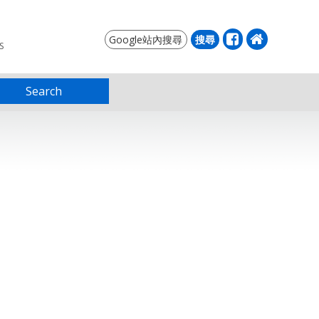
S
Search