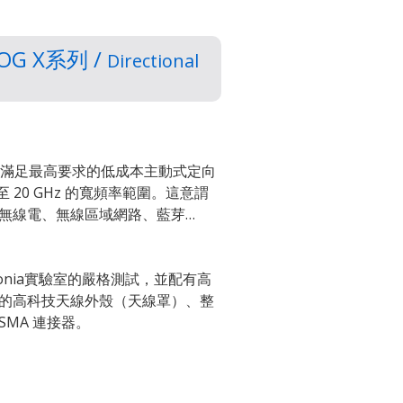
G X系列 /
Directional
a 提供了滿足最高要求的低成本主動式定向
z 至 20 GHz 的寬頻率範圍。這意謂
無線電、無線區域網路、藍芽…
ronia實驗室的嚴格測試，並配有高
的高科技天線外殼（天線罩）、整
MA 連接器。