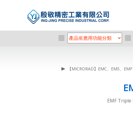
【MICRORAD】EMC、EMS、EM
E
EMF Triple 