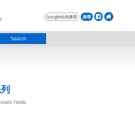
S
Search
系列
tatic Fields