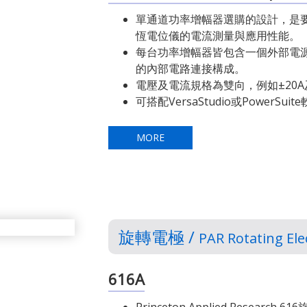
單通道功率增幅器選購的設計，是要增強Prin
恆電位儀的電流測量與應用性能。
每台功率增幅器皆包含一個外部電
的內部電路連接構成。
電壓及電流規格為雙向，例如±20A及
可搭配VersaStudio或PowerSui
MORE
旋轉電極 /
PAR Rotating El
616A