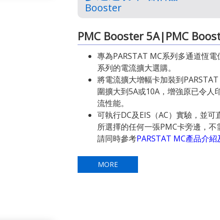
Booster
PMC Booster 5A|PMC Boost
專為PARSTAT MC系列多通道恆電
系列的電流擴大選購。
將電流擴大增幅卡加裝到PARSTA
圍擴大到5A或10A，增強原已令人印象
流性能。
可執行DC及EIS（AC）實驗，並可直
所選擇的任何一張PMC卡旁邊，不
請同時參考
PARSTAT MC產品介
MORE