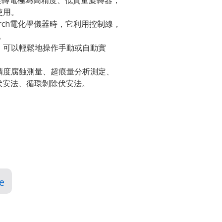
rch 616旋轉電極為高精度、低質量旋轉器，
使用。
Research電化學儀器時，它利用控制線，
。
，可以輕鬆地操作手動或自動實
精度腐蝕測量、超痕量分析測定、
變伏安法、循環剝除伏安法。
e