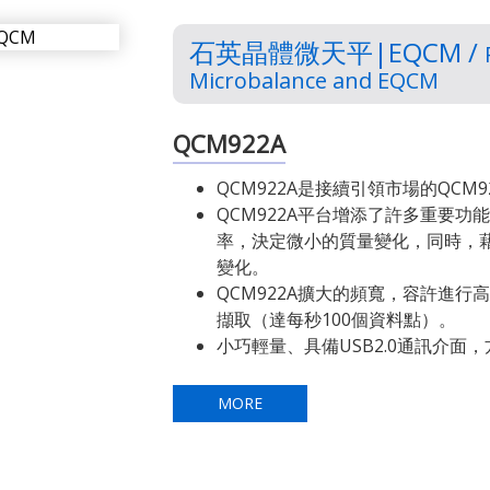
石英晶體微天平|EQCM /
Microbalance and EQCM
QCM922A
QCM922A是接續引領市場的QCM
QCM922A平台增添了許多重要
率，決定微小的質量變化，同時，
變化。
QCM922A擴大的頻寬，容許進行
擷取（達每秒100個資料點）。
小巧輕量、具備USB2.0通訊介面
MORE