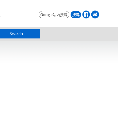
S
Search