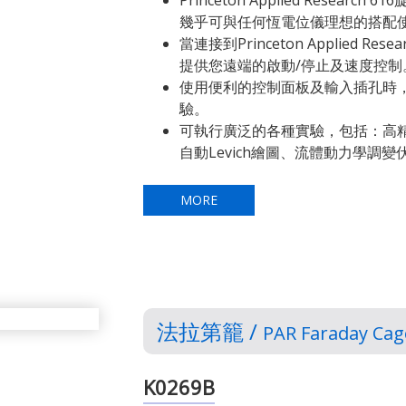
Princeton Applied Resea
幾乎可與任何恆電位儀理想的搭配
當連接到Princeton Applied 
提供您遠端的啟動/停止及速度控制
使用便利的控制面板及輸入插孔時
驗。
可執行廣泛的各種實驗，包括：高
自動Levich繪圖、流體動力學調
MORE
法拉第籠 /
PAR Faraday Cag
K0269B