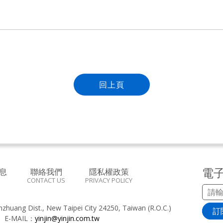
回上頁
電
息
聯絡我們
隱私權政策
CONTACT US
PRIVACY POLICY
inzhuang Dist., New Taipei City 24250, Taiwan (R.O.C.)
訂
8
E-MAIL：
yinjin@yinjin.com.tw