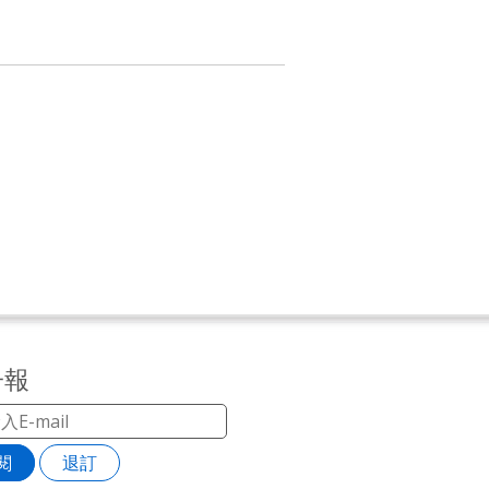
子報
閱
退訂