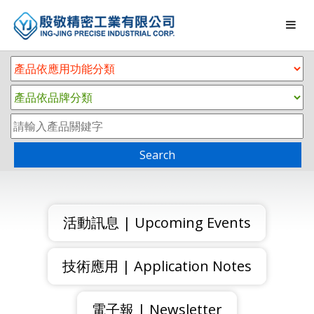
Search
活動訊息 | Upcoming Events
技術應用 | Application Notes
電子報 | Newsletter