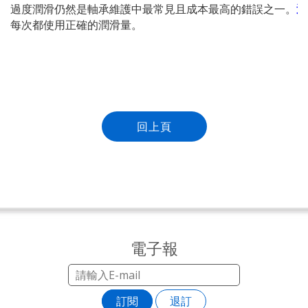
過度潤滑仍然是軸承維護中最常見且成本最高的錯誤之一。
透
每次都使用正確的潤滑量。
回上頁
電子報
訂閱
退訂