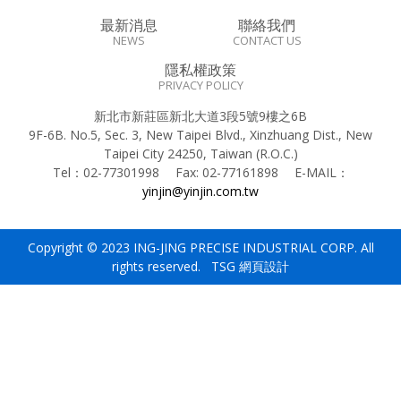
最新消息
聯絡我們
NEWS
CONTACT US
隱私權政策
PRIVACY POLICY
新北市新莊區新北大道3段5號9樓之6B
9F-6B. No.5, Sec. 3, New Taipei Blvd., Xinzhuang Dist., New
Taipei City 24250, Taiwan (R.O.C.)
Tel：
02-77301998
Fax:
02-77161898
E-MAIL：
yinjin@yinjin.com.tw
Copyright © 2023 ING-JING PRECISE INDUSTRIAL CORP. All
rights reserved. TSG
網頁設計