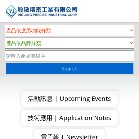
Search
活動訊息 | Upcoming Events
技術應用 | Application Notes
電子報 | Newsletter