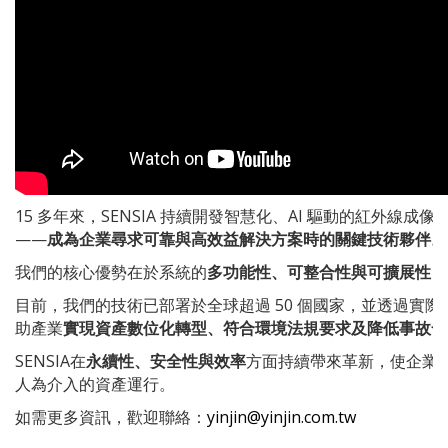
15 多年來，SENSIA 持續開發智慧化、AI 驅動的紅外
——
成為企業尋求可靠與高效益解決方案時的關鍵技術夥伴。
我們的核心優勢在於系統的
多功能性、可整合性與可擴展性
，
目前，我們的技術已部署於全球超過 50 個國家，並透過實
助產業
實現資產數位化轉型、符合環境法規要求及降低事故發
SENSIA在
永續性、安全性與效率
方面持續帶來革新，使企業
人為介入的資產運行。
如需更多資訊，歡迎聯絡：
yinjin@yinjin.com.tw