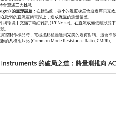
時會遭遇三大挑戰：
oltages) 的無形誤差：
在接點處，微小的溫度梯度會透過席貝克效應 (Se
加在微弱的直流霍爾電壓上，造成嚴重的測量偏差。
與環境中充滿了粉紅雜訊 (1/f Noise)。在直流或極低頻狀態下
淹沒。
在實際製作樣品時，電極接點極難達到完美的幾何對稱。這會導
斥比 (Common Mode Resistance Ratio, CMRR)。
ch Instruments 的破局之道：將量測推向 A