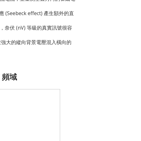
ebeck effect) 產生額外的直
，奈伏 (nV) 等級的真實訊號很容
致強大的縱向背景電壓混入橫向的
C 頻域