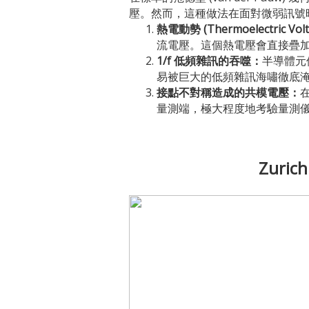
壓。然而，這種做法在面對微弱訊號
熱電動勢 (Thermoelectric V
流電壓。這個熱電壓會直接疊
1/f 低頻雜訊的吞噬：
半導體元件
易被巨大的低頻雜訊海嘯徹底
接點不對稱造成的共模電壓：
量測端，極大程度地考驗量測儀器的共模拒
Zuri