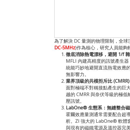
為了解決 DC 量測的物理限制，全球頂尖實
DC-5MHz
)作為核心，研究人員能夠
徹底消除熱電漂移，避開 1/f 
MFLI 內建高精度的訊號產生
統能巧妙地避開直流熱電效應的
無影響力。
業界頂級的共模拒斥比 (CMRR
面對極端不對稱接點產生的巨大背景電壓
越的 CMRR 與奈伏等級的極
壓訊號。
LabOne® 生態系：無縫整合
霍爾效應量測通常需要配合超導磁鐵進行
析。ZI 強大的 LabOne® 
與現有的磁鐵電源及溫控器完美