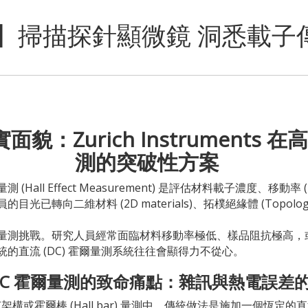
ich】掃描探針顯微鏡 洞悉載
：Zurich Instruments 在
測的突破性方案
l Effect Measurement) 是評估材料載子濃度、移動率 (Mo
向二維材料 (2D materials)、拓樸絕緣體 (Topological
量測挑戰。研究人員經常面臨材料移動率極低、樣品阻抗極高，
的直流 (DC) 霍爾量測系統往往會顯得力不從心。
DC 霍爾量測的致命痛點：雜訊與熱電誤差
w) 幾何架構或霍爾棒 (Hall bar) 量測中，傳統做法是施加一個