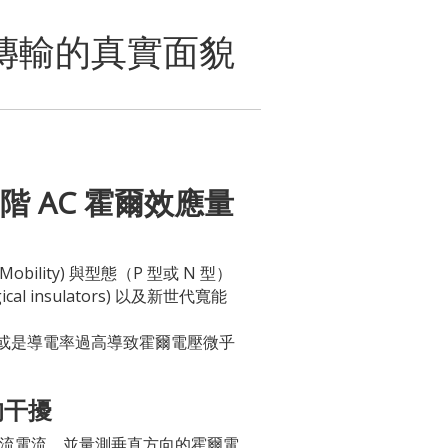
子傳輸的真實面貌
高階 AC 霍爾效應量
bility) 與型態（P 型或 N 型）
 insulators) 以及新世代寬能
或是導電率過高導致霍爾電壓微乎
的干擾
恆定的直流電流，並量測垂直方向的霍爾電