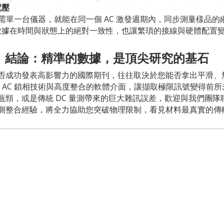
電壓
單一台儀器，就能在同一個 AC 激發週期內，同步測量樣品的縱向磁阻 (M
數據在時間與狀態上的絕對一致性，也讓繁瑣的接線與硬體配置
結論：精準的數據，是頂尖研究的基石
否成功發表高影響力的國際期刊，往往取決於您能否拿出平滑、
 透過卓越的 AC 鎖相技術與高度整合的軟體介面，讓擷取極限訊號變得
瓶頸，或是傳統 DC 量測帶來的巨大雜訊誤差，歡迎與我們團
測整合經驗，將全力協助您突破物理限制，看見材料最真實的傳