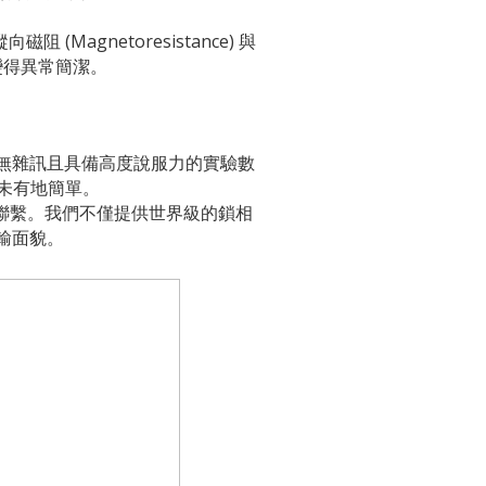
agnetoresistance) 與
變得異常簡潔。
無雜訊且具備高度說服力的實驗數
前所未有地簡單。
隊聯繫。我們不僅提供世界級的鎖相
輸面貌。