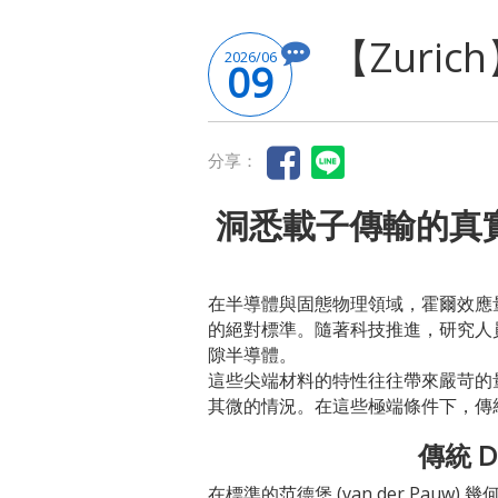
【Zur
2026/06
09
分享：
洞悉載子傳輸的真實面貌
在半導體與固態物理領域，霍爾效應量測 (Hal
的絕對標準。隨著科技推進，研究人員的目光已轉
隙半導體。
這些尖端材料的特性往往帶來嚴苛的
其微的情況。在這些極端條件下，傳統
傳統 
在標準的范德堡 (van der Pau