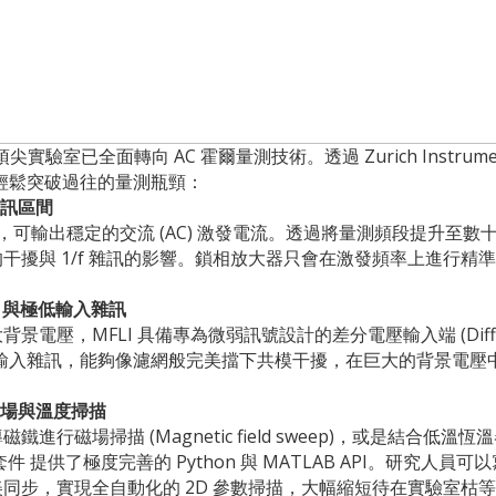
驗室已全面轉向 AC 霍爾量測技術。透過 Zurich Instrumen
輕鬆突破過往的量測瓶頸：
雜訊區間
器，可輸出穩定的交流 (AC) 激發電流。透過將量測頻段提升至數
干擾與 1/f 雜訊的影響。鎖相放大器只會在激發頻率上進行精
) 與極低輸入雜訊
，MFLI 具備專為微弱訊號設計的差分電壓輸入端 (Differential
低輸入雜訊，能夠像濾網般完美擋下共模干擾，在巨大的背景電壓中
磁場與溫度掃描
磁場掃描 (Magnetic field sweep)，或是結合低溫恆溫器 
軟體套件 提供了極度完善的 Python 與 MATLAB API。研究
同步，實現全自動化的 2D 參數掃描，大幅縮短待在實驗室枯