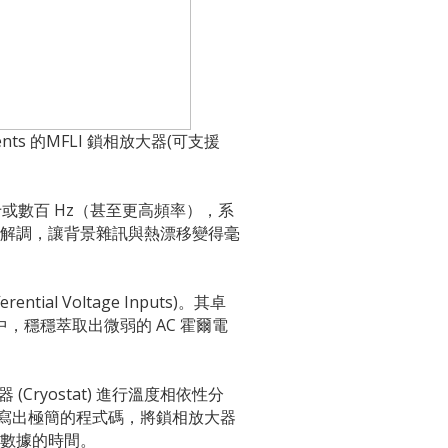
ts 的MFLI 鎖相放大器(可支援
十或數百 Hz（甚至更高頻率），系
準解調，讓背景雜訊與熱漂移變得毫
 Voltage Inputs)。其卓
，穩穩萃取出微弱的 AC 霍爾電
(Cryostat) 進行溫度相依性分
人員可以寫出極簡的程式碼，將鎖相放大器
等數據的時間。