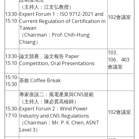
（主持人：江支弘教授）
13:30-
Expert Forum 1：ISO 9712-2021 and
102會議室
15:10
Current Regulation of Certification in
Taiwan
（Chairman：Prof. Chih-Hung
Chiang）
103、
13:30-
論文競賽、論文報告 Paper
106、403
15:10
Competition, Oral Presentations
會議室
15:10-
茶敘 Coffee Break
15:30
專家座談二：風電產業與CNS規範
（主持人：陳必貫高檢師）
15:30-
Expert Forum 2：Wind Power
102會議室
17:10
Industry and CNS Regulations
（Chairman：Mr. P. K. Chen, ASNT
Level 3）