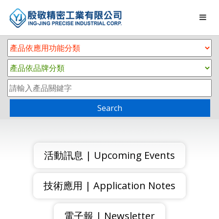
Search
活動訊息 | Upcoming Events
技術應用 | Application Notes
電子報 | Newsletter