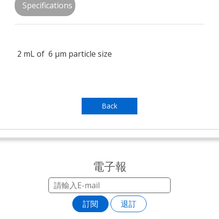
Specifications
2 mL of 6 µm particle size
Back
電子報
訂閱
退訂