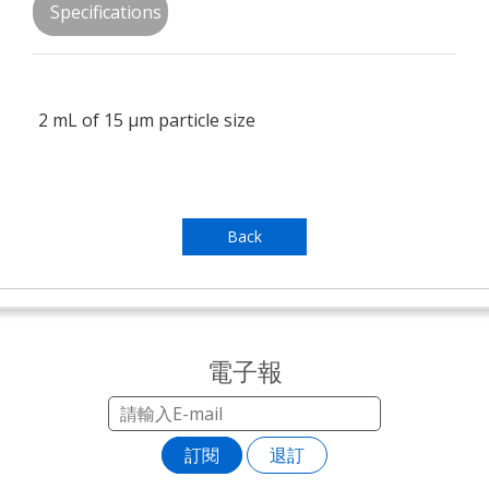
Specifications
2 mL of 15 µm particle size
Back
電子報
訂閱
退訂