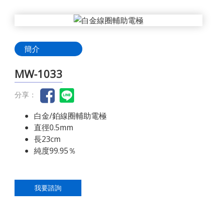
簡介
MW-1033
分享：
白金/鉑線圈輔助電極
直徑0.5mm
長23cm
純度99.95％
我要諮詢