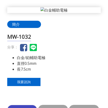
簡介
MW-1032
分享：
白金/鉑輔助電極
直徑0.5mm
長7.5cm
我要諮詢