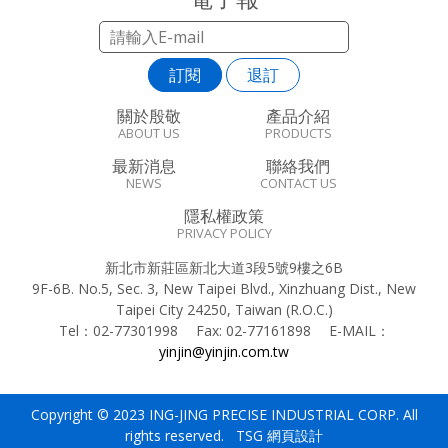
訂閱
退訂
關於殷敬
產品介紹
ABOUT US
PRODUCTS
最新消息
聯絡我們
NEWS
CONTACT US
隱私權政策
PRIVACY POLICY
新北市新莊區新北大道3段5號9樓之6B
9F-6B. No.5, Sec. 3, New Taipei Blvd., Xinzhuang Dist., New
Taipei City 24250, Taiwan (R.O.C.)
Tel：
02-77301998
Fax:
02-77161898
E-MAIL：
yinjin@yinjin.com.tw
Copyright © 2023 ING-JING PRECISE INDUSTRIAL CORP. All
rights reserved. TSG
網頁設計