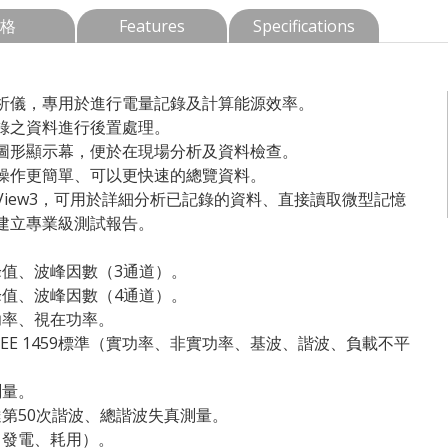
格
Features
Specifications
析儀，專用於進行電量記錄及計算能源效率。
錄之資料進行後置處理。
圖形顯示幕，便於在現場分析及資料檢查。
操作更簡單、可以更快速的總覽資料。
rView3，可用於詳細分析已記錄的資料、直接讀取微型記憶
建立專業級測試報告。
值、波峰因數（3通道）。
值、波峰因數（4通道）。
功率、視在功率。
EE 1459標準（實功率、非實功率、基波、諧波、負載不平
測量。
第50次諧波、總諧波失真測量。
、發電、耗用）。