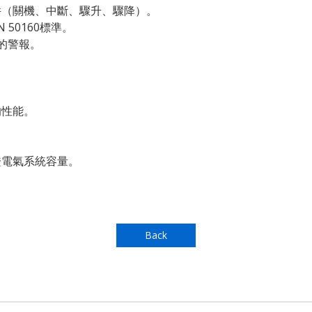
件（關機、中斷、驟升、驟降）。
 50160標準。
的警報。
的性能。
證電氣系統容量。
Back