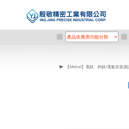
【Metrel】電錶、鉤錶/電氣安規測