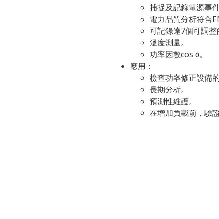
捕捉及記錄電源事
電力品質分析符合EN
可記錄達7個可調整
溫度測量。
功率因數cos ϕ。
應用：
檢查功率修正設備
長期分析。
預測性維護。
在增加負載前，驗