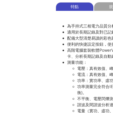
特點
規
為手持式三相電力品質分
適用於長期記錄及對已記
配備大型清楚易讀的彩色
便利的快捷設定按鈕，使
高階電腦套裝軟體Powe
卡、分析長期記錄及自動
測量功能：
電壓：真有效值、峰
電流：真有效值、峰
功率：實功率、虛
功率測量完全符合IE
衡)。
不平衡、電壓閃爍
諧波及間諧波分析達
電量（實功、虛功