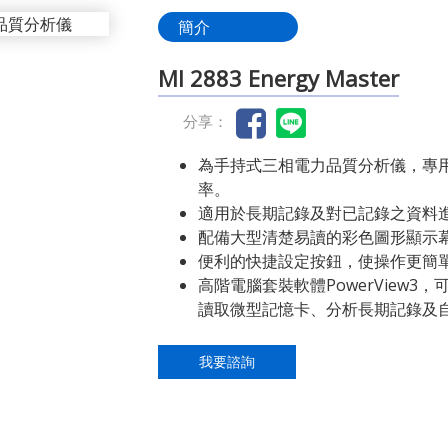
簡介
MI 2883 Energy Master
分享：
為手持式三相電力品質分析儀，專
率。
適用於長期記錄及對已記錄之資料
配備大型清楚易讀的彩色圖形顯示
便利的快捷設定按鈕，使操作更簡
高階電腦套裝軟體PowerView
讀取微型記憶卡、分析長期記錄及
我要諮詢