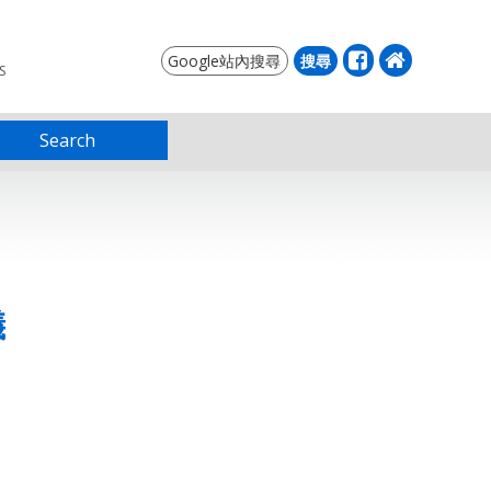
S
Search
儀