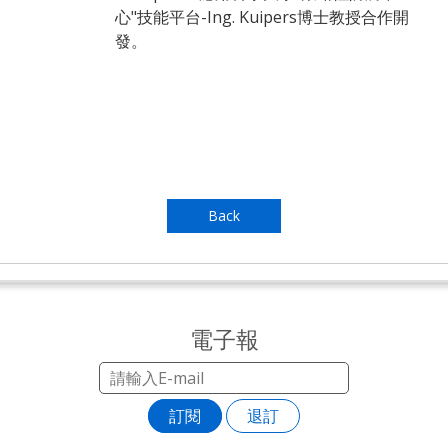
心"技能平台-Ing. Kuipers博士教授合作開
發。
Back
電子報
訂閱
退訂