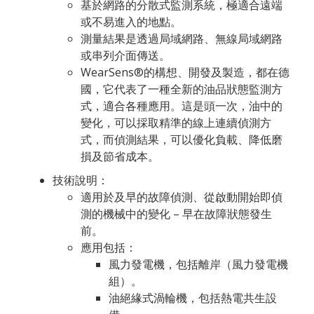
基於網路的分散式監測系統，極適合遠端
或不易進入的地點。
測量結果是透過局域網路、無線局域網路
或串列介面傳送。
WearSens®的構想、開發及製造，都在德
國，它代表了一種全新的油品狀態監測方
式，適合各種應用。這是頭一次，油中的
變化，可以採取精準的線上連續偵測方
式，而偵測結果，可以優化負載、降低磨
損及節省成本。
技術說明：
適用於及早的故障偵測、從啟動開始即偵
測的機械中的變化 – 早在故障狀態發生
前。
應用包括：
風力發電機，包括離岸（風力發電機
組）。
油絕緣式渦輪機，包括熱電共生設