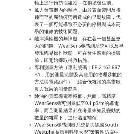
軸上進行預防性維護 – 在損壞發生前。
風力發電機內的軸承，由於表面裂開及接
踵而至的腐蝕疲勞所造成的早期故障，代
表了一個可能導致不必要的停機與成本高
昂的維修的技術問題。
離岸渦輪機的無障礙，存在著一個甚至更
大的問題。WearSens®感測系統可以及早
發現臨界操作狀態，可在發生嚴重的損壞
前，即開始採取補救措施。
專利測量方法（專利號碼：EP 2 163 887
B1，用於測量流體及其應用的物理參數的
方法與電路組件），結合低雜訊的高靈敏
度與寬廣的測量範圍。
純油的實際導電率極低，然而，高精度
WearSens®可測量低至0.1 pS/m的導電
率，而且測量結果都在考量未知及變動的
數量的雜質下，進行溫度補償。
WearSens®感測器系統是與德國South
Westphalia應用科學大學"策略性防腐中