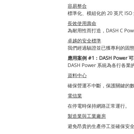
容易整合
標準化、模組化的 20 英尺 
長效使用壽命
為耐用性而打造，DASH C P
卓越的安全標準
我們經過驗證並已獲專利的固
應用案例 #1：DASH Powe
DASH Power 系統為各
資料中心
確保營運不中斷，保護關鍵的
電信業
在停電時保持網路正常運行。
製造業與工業廠房
避免昂貴的生產停工並確保安