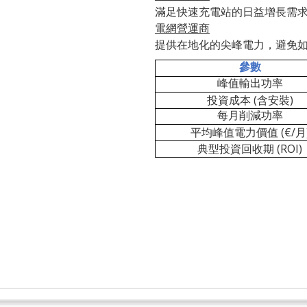
滿足快速充電站的日益增長需
電網營運商
提供在地化的尖峰電力，避免
參數
峰值輸出功率
(
)
投資成本
含安裝
每月削減功率
(€/
平均峰值電力價值
月
(ROI)
典型投資回收期