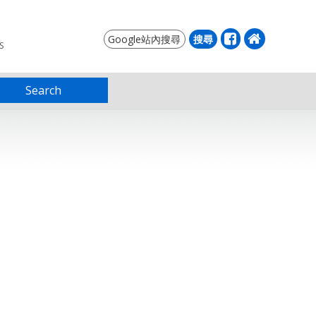
S
Search