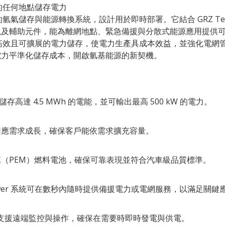
需要的任何地點儲存電力
合的氫氣儲存與能源轉換系統，設計用於即時部署。它結合 GRZ Tech
以及輔助元件，能為離網地點、緊急備援與分散式能源應用提供
 提供高效且可擴展的電力儲存，使電力生產具成本效益，並強化電
電力平準化儲存成本，開啟氫基能源的新契機。
中儲存高達 4.5 MWh 的電能，並可輸出最高 500 kW 的電力。
因應需求成長，確保客戶能依需求擴充容量。
（PEM）燃料電池，確保可靠表現並符合汽車級品質標準。
ower 系統可在數秒內隨時提供備援電力或電網服務，以滿足關鍵
制，支援遠端監控與操作，確保在需要時即時發電與供電。