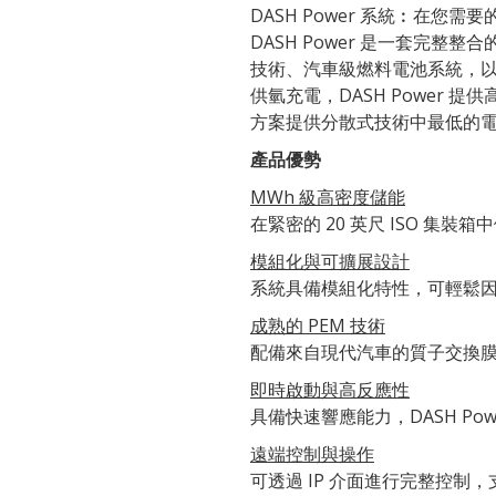
DASH Power 系統︰在您
DASH Power 是一套完整整
技術、汽車級燃料電池系統，
供氫充電，DASH Power
方案提供分散式技術中最低的
產品優勢
MWh 級高密度儲能
在緊密的 20 英尺 ISO 集裝箱
模組化與可擴展設計
系統具備模組化特性，可輕鬆
成熟的 PEM 技術
配備來自現代汽車的質子交換膜
即時啟動與高反應性
具備快速響應能力，DASH P
遠端控制與操作
可透過 IP 介面進行完整控