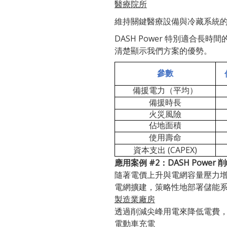
醫療院所
維持關鍵醫療設備與冷藏系統
DASH Power 特別適合長
清楚顯示我們方案的優勢。
參數
備援電力（平均）
備援時長
火災風險
佔地面積
使用壽命
(CAPEX)
資本支出
應用案例 #2：DASH Powe
隨著電價上升與電網容量壓力
電網擴建，策略性地部署儲能系統
製造業廠房
透過削減尖峰用電來降低電費
電動車充電