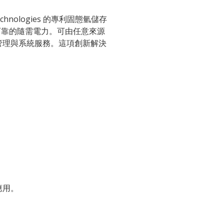
nologies 的專利固態氫儲存
可靠的隨需電力。可由任意來源
網管理與系統服務。這項創新解決
應用。