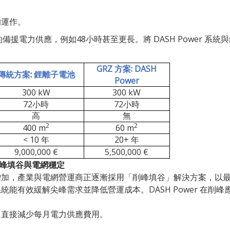
的運作。
時間的備援電力供應，例如48小時甚至更長。將 DASH Power 
GRZ
: DASH
方案
:
傳統方案
鋰離子電池
Power
300 kW
300 kW
72
72
小時
小時
高
無
2
2
400 m
60 m
< 10
20+
年
年
9,000,000 €
5,500,000 €
r 削峰填谷與電網穩定
增加，產業與電網營運商正逐漸採用「削峰填谷」解決方案，以
能有效緩解尖峰需求並降低營運成本。DASH Power 在削
，直接減少每月電力供應費用。