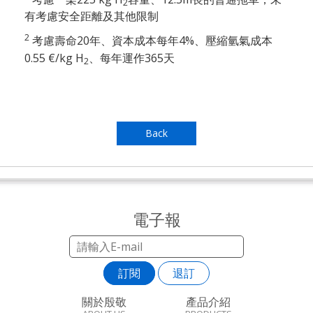
2
有考慮安全距離及其他限制
2
20
4%
考慮壽命
年、資本成本每年
、壓縮氫氣成本
0.55 €/kg H
365天
、每年運作
2
Back
電子報
訂閱
退訂
關於殷敬
產品介紹