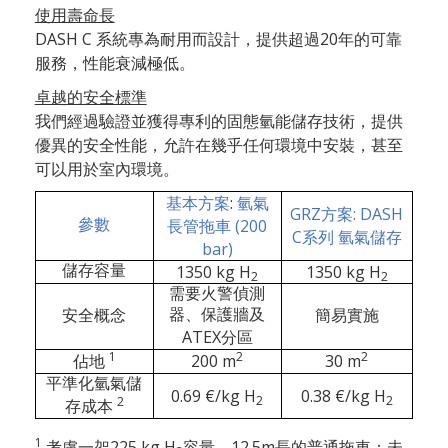
使用壽命長
DASH C 系統專為耐用而設計，提供超過20年的可靠
服務，性能衰減極低。
卓越的安全標準
我們經過驗證並獲得專利的固態氫能儲存技術，提供
優異的安全性能，允許在幾乎任何環境中安裝，甚至
可以用於室內環境。
:
基本方案
氫氣
GRZ
: DASH
方案
(200
參數
長管拖車
C
系列
氫氣儲存
bar)
1350 kg H
1350 kg H
儲存容量
2
2
需要火警偵測
器、保護牆及
安全概念
簡易實施
ATEX
分區
1
2
2
200 m
30 m
佔地
平準化氫氣儲
0.69 €/kg H
0.38 €/kg H
2
2
2
存成本
1
225 kg H
12.5m
考慮一架
容量、
長的普通拖車；未