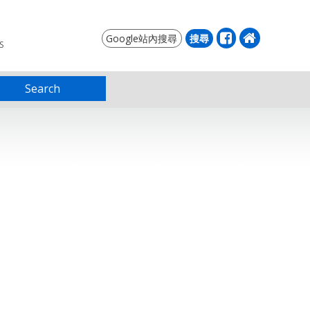
S
Search