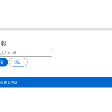
子報
閱
退訂
TSG
網頁設計