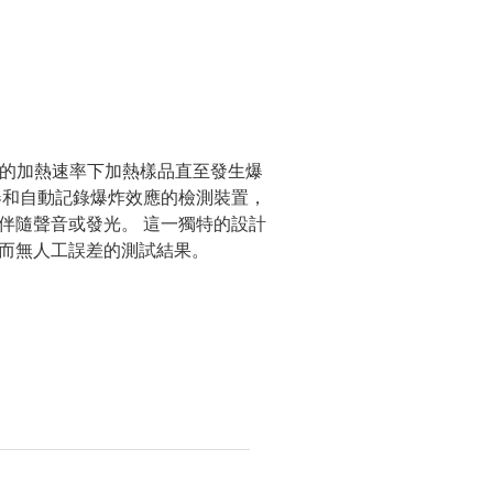
恆定的加熱速率下加熱樣品直至發生爆
器和自動記錄爆炸效應的檢測裝置，
伴隨聲音或發光。 這一獨特的設計
而無人工誤差的測試結果。