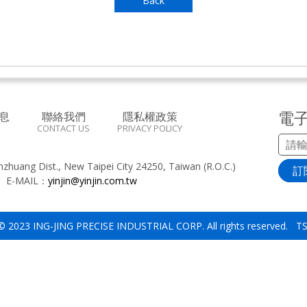
Back
電
息
聯絡我們
隱私權政策
CONTACT US
PRIVACY POLICY
inzhuang Dist., New Taipei City 24250, Taiwan (R.O.C.)
訂
8
E-MAIL：
yinjin@yinjin.com.tw
 © 2023 ING-JING PRECISE INDUSTRIAL CORP. All rights reserved. 