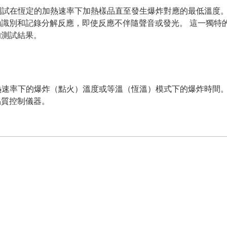
用於測試在恆定的加熱速率下加熱樣品直至發生爆炸對應的最低溫度
識別和記錄分解反應，即使反應不伴隨聲音或發光。 這一獨特
的測試結果。
定加熱速率下的爆炸（點火）溫度或等溫（恆溫）模式下的爆炸時間。A
品質控制儀器。