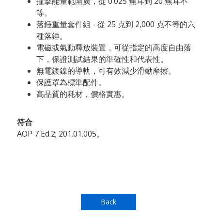
撞擊能量範圍廣，從 0.025 焦耳到 20 焦耳不
等。
落錘重量套件組 - 從 25 克到 2,000 克不等的六
種落錘。
電磁或氣動釋放裝置，可從指定的高度自由落
下，保證測試結果的準確性和代表性。
無電鍍鎳的導軌，可有效減少滑動摩擦。
保護罩為標準配件。
高品質的耗材，價格實惠。
符合
AOP 7 Ed.2; 201.01.005。
Back