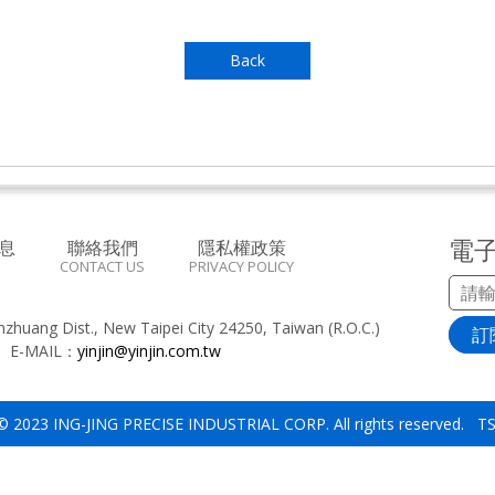
Back
電
息
聯絡我們
隱私權政策
CONTACT US
PRIVACY POLICY
inzhuang Dist., New Taipei City 24250, Taiwan (R.O.C.)
訂
8
E-MAIL：
yinjin@yinjin.com.tw
 © 2023 ING-JING PRECISE INDUSTRIAL CORP. All rights reserved. 