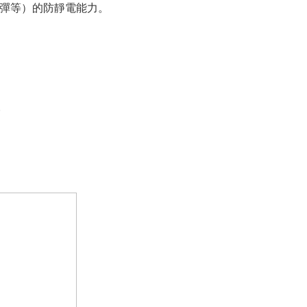
彈等）的防靜電能力。
。