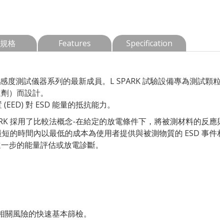
規格
Features
Specification
靜電敏感度測試儀器系列的最新成員。L SPARK 試驗設備專為測
進劑）而設計。
 (EED) 對 ESD 能量的抵抗能力。
ARK 採用了比較法概念-在給定的放電條件下，將被測材料的反應與
以在最短的時間內以最低的成本為使用者提供與被測物質的 ESD 
進一步的能量評估或放電診斷。
相關風險的快速基本篩檢。