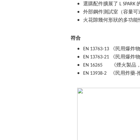
選購配件擴展了
L SPARK
外部鋼件測試室（容量可
火花隙幾何形狀的多功能
符合
《民用爆炸
EN 13763-13
《民用爆炸
EN 13763-21
《煙火製品
EN 16265
《民用炸藥
EN 13938-2
-