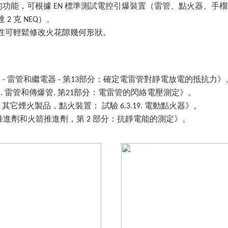
的功能，可根據
標準測試電控引爆裝置（雷管、點火器、手榴
EN
達
克
）。
2
NEQ
性可輕鬆修改火花隙幾何形狀。
物
雷管和繼電器
第
部分：確定電雷管對靜電放電的抵抗力》
-
-
13
物
雷管和傳爆管
第
部分：電雷管的閃絡電壓測定》。
.
.
21
，其它煙火製品，點火裝置： 試驗
電動點火器》。
6.3.19.
推進劑和火箭推進劑，第
部分：抗靜電能的測定》。
2