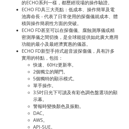
的ECHO系列一樣，都歷經現場的操作驗證。
ECHO FD具三大亮點：低成本、操作簡單及電
池壽命長 - 代表了日常使用的探傷儀就成本、體
積與操作簡易性方面的突破。
ECHO FD甚至可以在探傷儀、腐蝕測厚儀或精
密測厚儀之間切換，是全球能提供如此廣大應用
功能的最小及最經濟實惠的儀器。
ECHO FD新型手持式超音波探傷儀，具有許多
實用的特點，包括：
快速、60Hz更新率。
2個獨立的閘門。
5個獨特的顯示模式。
單手操作。
3.5吋日光下可讀及有彩色調色盤選項的顯
示幕。
警報時變換顏色及振動。
DAC。
AWS。
API-5UE。