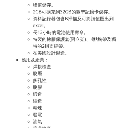
峰值儲存。
2GB可擴充到32GB的微型記憶卡儲存。
資料記錄器包含B掃描及可將讀值匯出到
excel。
長13小時的電池使用壽命。
特製的橡膠保護套(附立架)、4點胸帶及獨
特的2指支撐帶。
在美國設計製造。
應用及產業：
焊接檢查
脫層
多孔性
脫膠
鍛造
鑄造
精煉
發電
油氣