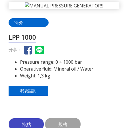
簡介
LPP 1000
分享：
Pressure range: 0 ÷ 1000 bar
Operative fluid: Mineral oil / Water
Weight: 1,3 kg
我要諮詢
特點
規格