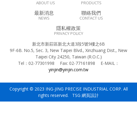
ABOUT US
PRODUCTS
最新消息
聯絡我們
NEWS
CONTACT US
隱私權政策
PRIVACY POLICY
新北市新莊區新北大道3段5號9樓之6B
9F-6B. No.5, Sec. 3, New Taipei Blvd., Xinzhuang Dist., New
Taipei City 24250, Taiwan (R.O.C.)
Tel：
02-77301998
Fax:
02-77161898
E-MAIL：
yinjin@yinjin.com.tw
Copyright © 2023 ING-JING PRECISE INDUSTRIAL CORP. All
rights reserved. TSG
網頁設計