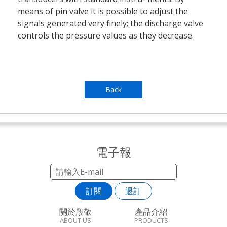
means of pin valve it is possible to adjust the
signals generated very finely; the discharge valve
controls the pressure values as they decrease.
Back
電子報
訂閱
退訂
關於殷敬
產品介紹
ABOUT US
PRODUCTS