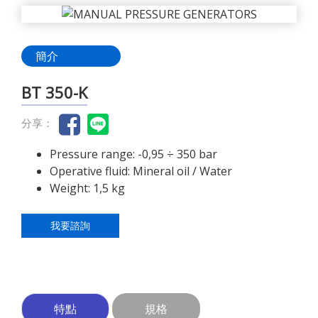
簡介
BT 350-K
分享：
Pressure range: -0,95 ÷ 350 bar
Operative fluid: Mineral oil / Water
Weight: 1,5 kg
我要諮詢
特點
規格