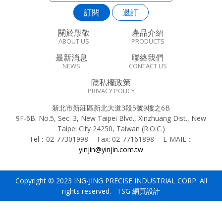
訂閱
退訂
關於殷敬
產品介紹
ABOUT US
PRODUCTS
最新消息
聯絡我們
NEWS
CONTACT US
隱私權政策
PRIVACY POLICY
新北市新莊區新北大道3段5號9樓之6B
9F-6B. No.5, Sec. 3, New Taipei Blvd., Xinzhuang Dist., New
Taipei City 24250, Taiwan (R.O.C.)
Tel：
02-77301998
Fax:
02-77161898
E-MAIL：
yinjin@yinjin.com.tw
Copyright © 2023 ING-JING PRECISE INDUSTRIAL CORP. All
rights reserved. TSG
網頁設計