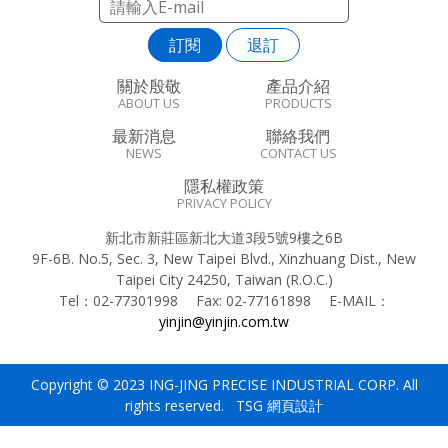
訂閱
退訂
關於殷敬
產品介紹
ABOUT US
PRODUCTS
最新消息
聯絡我們
NEWS
CONTACT US
隱私權政策
PRIVACY POLICY
新北市新莊區新北大道3段5號9樓之6B
9F-6B. No.5, Sec. 3, New Taipei Blvd., Xinzhuang Dist., New
Taipei City 24250, Taiwan (R.O.C.)
Tel：
02-77301998
Fax:
02-77161898
E-MAIL：
yinjin@yinjin.com.tw
Copyright © 2023 ING-JING PRECISE INDUSTRIAL CORP. All
rights reserved. TSG
網頁設計