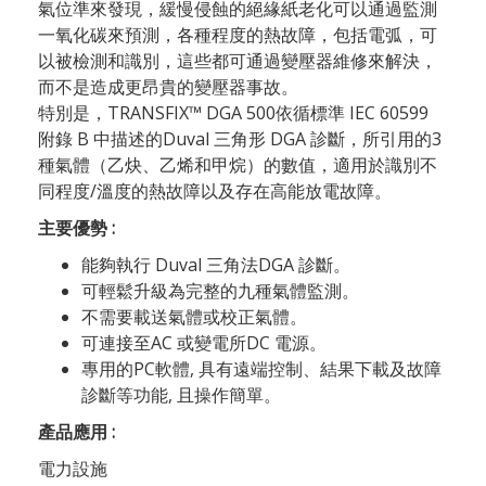
氣位準來發現，緩慢侵蝕的絕緣紙老化可以通過監測
一氧化碳來預測，各種程度的熱故障，包括電弧，可
以被檢測和識別，這些都可通過變壓器維修來解決，
而不是造成更昂貴的變壓器事故。
特別是，TRANSFIX™ DGA 500依循標準 IEC 60599
附錄 B 中描述的Duval 三角形 DGA 診斷，所引用的3
種氣體（乙炔、乙烯和甲烷）的數值，適用於識別不
同程度/溫度的熱故障以及存在高能放電故障。
主要優勢 :
能夠執行 Duval 三角法DGA 診斷。
可輕鬆升級為完整的九種氣體監測。
不需要載送氣體或校正氣體。
可連接至AC 或變電所DC 電源。
專用的PC軟體, 具有遠端控制、結果下載及故障
診斷等功能, 且操作簡單。
產品應用 :
電力設施