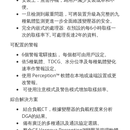
安裝上：無需停機，為用戶減少安裝成本和不
便。
一旦檢測到嚴重問題，可將裝置升級為完整的九
種氣體監測更進一步全面維護變壓器的安全。
完全內嵌式的處理器: 在預設的每6小時取樣一
次的取樣率下, 可處理長達2年的資料。
可配置的警報
6個警報電驛接點， 每個都可由用戶設定。
依5種氣體、TDCG、水分位準及每種氣體變化
速率作警報設定。
使用 Perception™ 軟體在本地或遠端設置或更
改警報。
可使用注意模式及警告模式增加取樣頻率。
綜合解決方案
結合負載CT，根據變壓器的負載程度來分析
DGA的結果。
備有廣泛的多種通訊及通訊協定選購。