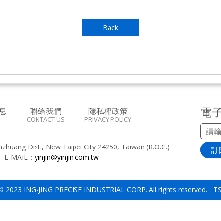
Back
電
息
聯絡我們
隱私權政策
CONTACT US
PRIVACY POLICY
inzhuang Dist., New Taipei City 24250, Taiwan (R.O.C.)
訂
8
E-MAIL：
yinjin@yinjin.com.tw
 © 2023 ING-JING PRECISE INDUSTRIAL CORP. All rights reserved. 