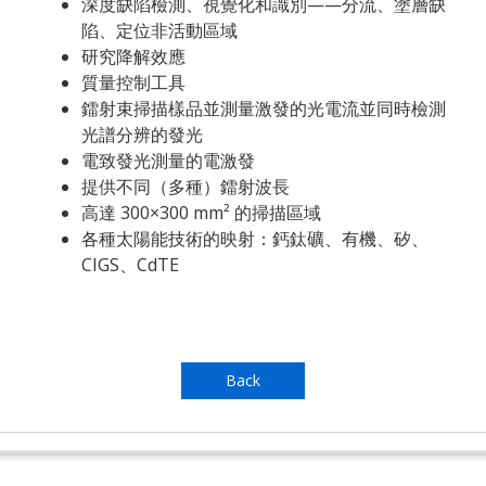
深度缺陷檢測、視覺化和識別——分流、塗層缺
陷、定位非活動區域
研究降解效應
質量控制工具
鐳射束掃描樣品並測量激發的光電流並同時檢測
光譜分辨的發光
電致發光測量的電激發
提供不同（多種）鐳射波長
高達 300×300 mm² 的掃描區域
各種太陽能技術的映射：鈣鈦礦、有機、矽、
CIGS、CdTE
Back