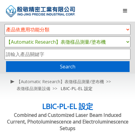
Search
【Automatic Research】表徵樣品測量/塗布機
表徵樣品測量設備
LBIC-PL-EL 設定
LBIC-PL-EL 設定
Combined and Customized Laser Beam Induced
Current, Photoluminescence and Electroluminescence
Setups