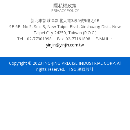
隱私權政策
PRIVACY POLICY
新北市新莊區新北大道3段5號9樓之6B
9F-6B. No.5, Sec. 3, New Taipei Blvd., Xinzhuang Dist., New
Taipei City 24250, Taiwan (R.O.C.)
Tel：
02-77301998
Fax:
02-77161898
E-MAIL：
yinjin@yinjin.com.tw
Copyright © 2023 ING-JING PRECISE INDUSTRIAL CORP. All
rights reserved. TSG
網頁設計