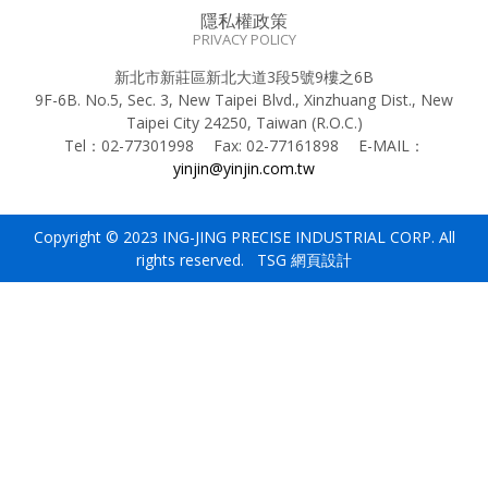
隱私權政策
PRIVACY POLICY
新北市新莊區新北大道3段5號9樓之6B
9F-6B. No.5, Sec. 3, New Taipei Blvd., Xinzhuang Dist., New
Taipei City 24250, Taiwan (R.O.C.)
Tel：
02-77301998
Fax:
02-77161898
E-MAIL：
yinjin@yinjin.com.tw
Copyright © 2023 ING-JING PRECISE INDUSTRIAL CORP. All
rights reserved. TSG
網頁設計