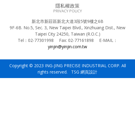
隱私權政策
PRIVACY POLICY
新北市新莊區新北大道3段5號9樓之6B
9F-6B. No.5, Sec. 3, New Taipei Blvd., Xinzhuang Dist., New
Taipei City 24250, Taiwan (R.O.C.)
Tel：
02-77301998
Fax:
02-77161898
E-MAIL：
yinjin@yinjin.com.tw
Copyright © 2023 ING-JING PRECISE INDUSTRIAL CORP. All
rights reserved. TSG
網頁設計